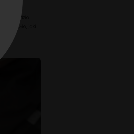
wania, będzie
yngolog wie, jaki
ością i