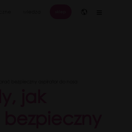
iczne
wiedza
sklep
Main
navigation
brać bezpieczny aspirator do nosa
y, jak
 bezpieczny