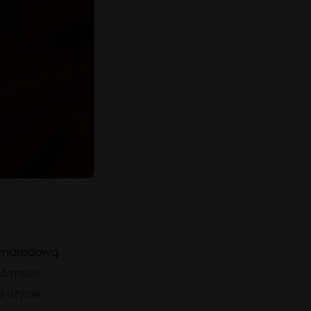
zynarodową
być może
e użycie