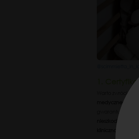
@scimmietta_in_l
1. Certyfi
Warto zwrócić uw
medycznego,
pon
gwarantuje
bezp
nieszkodliwe dla 
kliniczną
z udział