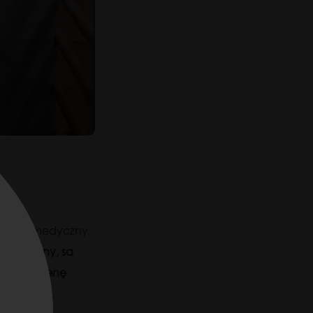
enia
rtyfikat medyczny
t wykonany, sa
przejść
ocenę