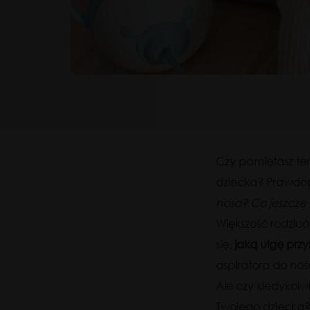
Czy pamiętasz ten
dziecka? Prawdopo
nosa? Co jeszcz
Większość rodzicó
się,
jaką
ulgę przy
aspiratora do nos
Ale czy kiedykolw
Twojego dziecka