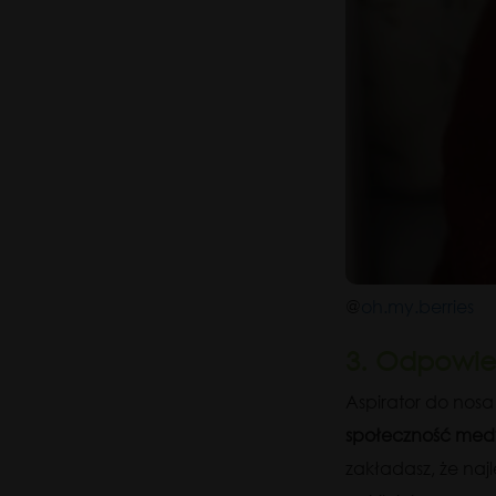
@
oh.my.berries
3. Odpowie
Aspirator do nos
społeczność me
zakładasz, że na