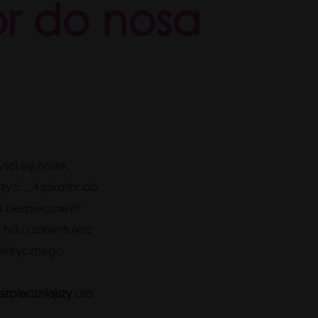
or do nosa
ści się nosek
rzyć.
„Aspirator do
e bezpieczne?!”
ylko zorientujesz
ektrycznego
ezpieczniejszy
dla