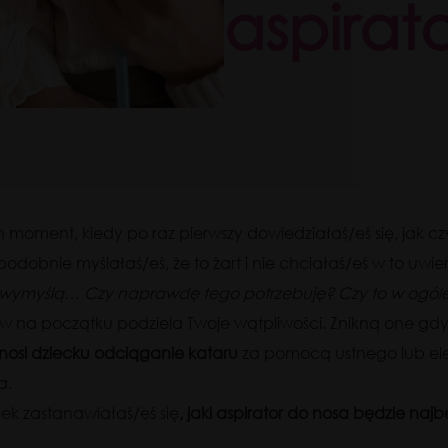
aspirat
 moment, kiedy po raz pierwszy dowiedziałaś/eś się, jak czy
dobnie myślałaś/eś, że to żart i nie chciałaś/eś w to uwie
e wymyślą… Czy naprawdę tego potrzebuję?
Czy to w ogól
w na początku podziela Twoje wątpliwości. Znikną one gdy t
nosi dziecku odciąganie kataru
za pomocą ustnego lub el
a.
iek zastanawiałaś/eś się
, jaki aspirator do nosa będzie najb
?