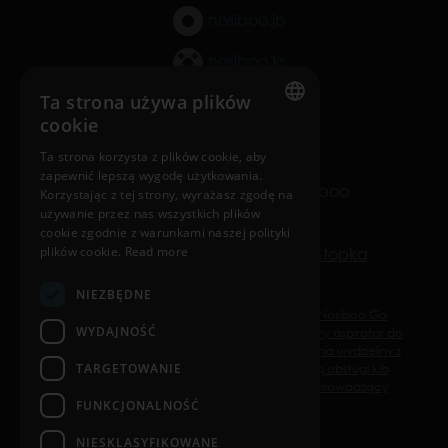
nosiboo.jp
nosiboo.kr
Ta strona używa plików
cookie
back to top
ENGLISH
Ta strona korzysta z plików cookie, aby
zapewnić lepszą wygodę użytkowania.
HUNGARIAN
© Copyright 2016-2026 Nosiboo
Korzystając z tej strony, wyrażasz zgodę na
GERMAN
All rights reserved.
używanie przez nas wszystkich plików
cookie zgodnie z warunkami naszej polityki
FRENCH
Polityka prywatności
Cookie
Stopka
plików cookie.
Read more
SPANISH
NIEZBĘDNE
POLISH
Nosiboo Pro elektryczny aspirator do nosa, Nosiboo Go
WYDAJNOŚĆ
przenośny aspirator do nosa i Nosiboo Eco ustny aspirator do
ENGLISH
nosa to wyroby medyczne służące do usuwania wydzieliny z
nosa dziecka. Używaj ich zgodnie z instrukcją obsługi lub
TARGETOWANIE
ITALIAN
etykietą. Producent: ATTRACT Kft. Podmiot prowadzący
reklamę: ATTRACT Kft.
FUNKCJONALNOŚĆ
CZECH
NIESKLASYFIKOWANE