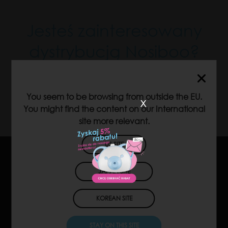
Jesteś zainteresowany
dystrybucją Nosiboo?
KONTAKT
You seem to be browsing from outside the EU.
x
You might find the content on our International
site more relevant.
US SITE
JAPAN SITE
KOREAN SITE
STAY ON THIS SITE